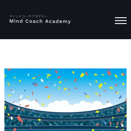
コ
ン
テ
モバ
ン
ツ
へ
ス
キ
ッ
プ