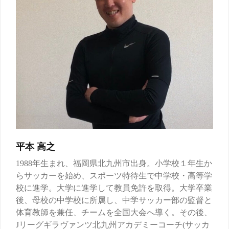
平本 高之
1988年生まれ、福岡県北九州市出身。小学校１年生か
らサッカーを始め、スポーツ特待生で中学校・高等学
校に進学。大学に進学して教員免許を取得。大学卒業
後、母校の中学校に所属し、中学サッカー部の監督と
体育教師を兼任、チームを全国大会へ導く。その後、
Jリーグギラヴァンツ北九州アカデミーコーチ(サッカ