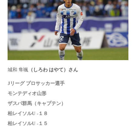
城和 隼颯
（しろわ はやて）さん
Jリーグ
プロサッカー選手
モンテディオ山形
ザスパ群馬（キャプテン）
柏レイソルU -１８
柏レイソルU -１５